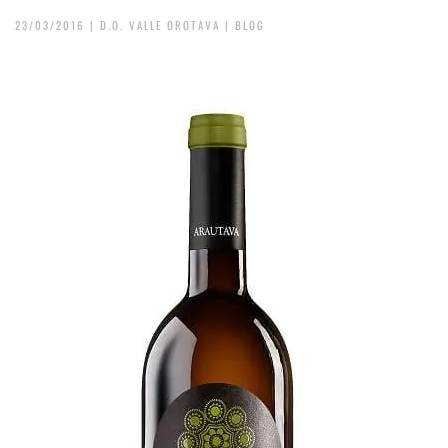
23/03/2016
|
D.O. VALLE OROTAVA
|
BLOG