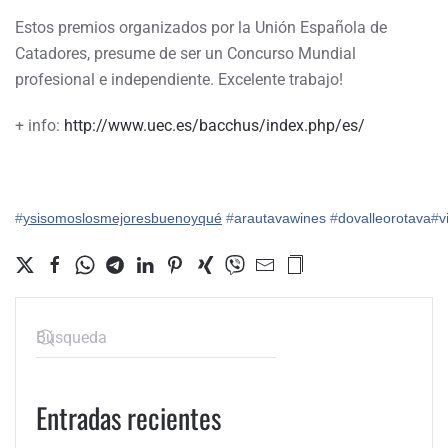
Estos premios organizados por la Unión Española de
Catadores, presume de ser un Concurso Mundial
profesional e independiente. Excelente trabajo!
+ info:
http://www.uec.es/bacchus/index.php/es/
‪#‎
ysisomoslosmejoresbuenoyqué‬
‪#‎
arautavawines‬
‪#‎
dovalleorotava‬
‪#‎
v
Entradas recientes