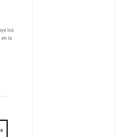
uye los
 en la