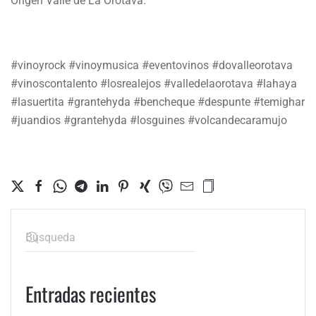
Origen Valle de La Orotava.
#vinoyrock #vinoymusica #eventovinos #dovalleorotava
#vinoscontalento #losrealejos #valledelaorotava #lahaya
#lasuertita #grantehyda #bencheque #despunte #temighar
#juandios #grantehyda #losguines #volcandecaramujo
Entradas recientes